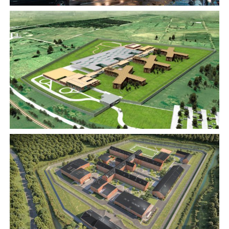
Neubau JVA Heidering, Großbeeren*
Justizbau
Neubau JVA Münster
Justizbau