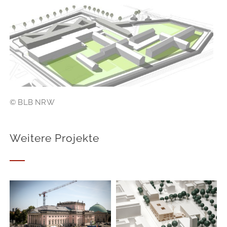
© BLB NRW
Weitere Projekte
Neubau
Staatsoper Unter
Grundschule
den Linden, Berlin
Pufendorfstrasse,