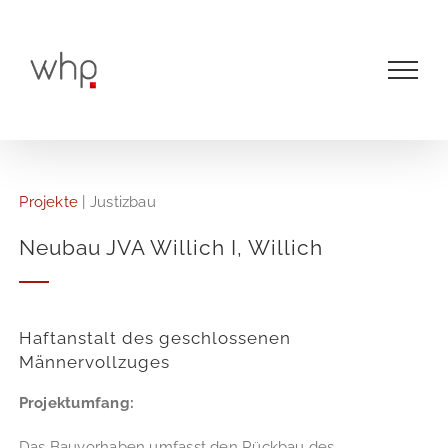
Zum
Inhalt
springen
Projekte
|
Justizbau
Neubau JVA Willich I, Willich
Haftanstalt des geschlossenen
Männervollzuges
Projektumfang:
Das Bauvorhaben umfasst den Rückbau des