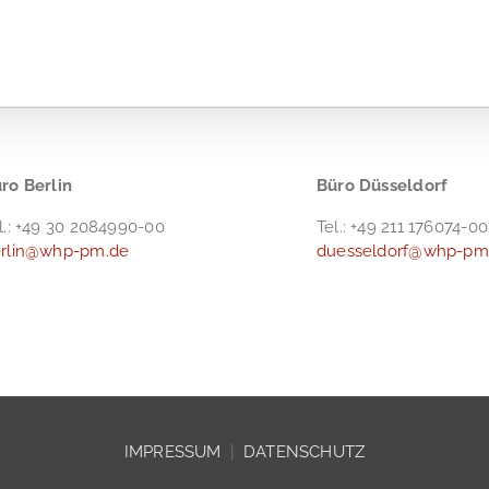
ro Berlin
Büro Düsseldorf
l.: +49 30 2084990-00
Tel.: +49 211 176074-00
rlin@whp-pm.de
duesseldorf@whp-pm
IMPRESSUM
|
DATENSCHUTZ